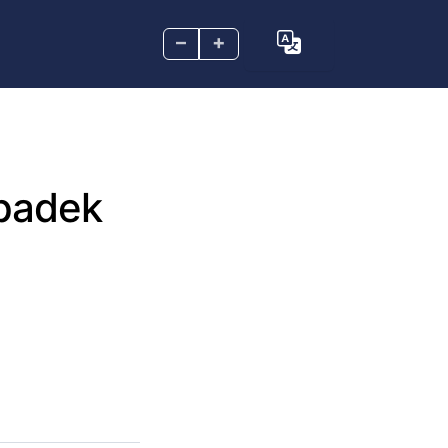
–
+
upadek