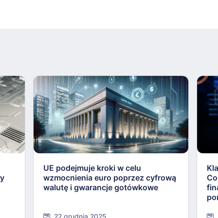
UE podejmuje kroki w celu
Kl
ły
wzmocnienia euro poprzez cyfrową
Co
walutę i gwarancje gotówkowe
fi
po
22 grudnia 2025