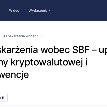
Wideo
Wydarzenia
FTX i oskarżenia wobec SB...
skarżenia wobec SBF – 
my kryptowalutowej i
wencje
ij