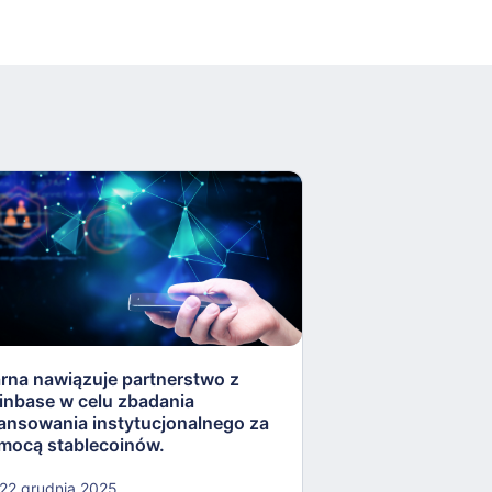
arna nawiązuje partnerstwo z
Rezerwa Federaln
inbase w celu zbadania
„lekkostrawne” ko
nansowania instytucjonalnego za
otworzyć drzwi dla
mocą stablecoinów.
kryptowalut.
22 grudnia 2025
22 grudnia 2025