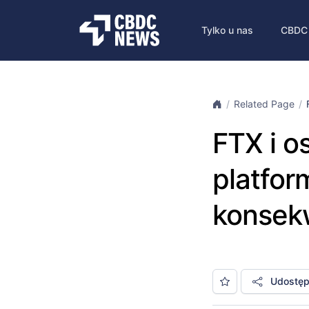
Tylko u nas
CBDC
Related Page
FTX i o
platfor
konsek
Udostępn