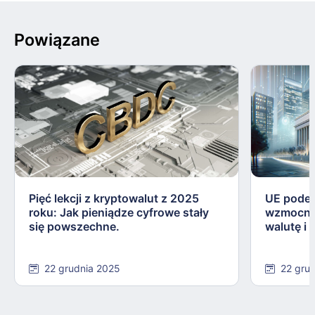
Powiązane
Pięć lekcji z kryptowalut z 2025
UE podej
roku: Jak pieniądze cyfrowe stały
wzmocnie
się powszechne.
walutę i
22 grudnia 2025
22 gru