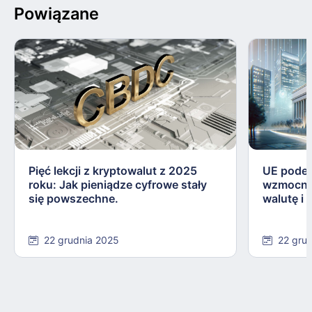
Powiązane
Pięć lekcji z kryptowalut z 2025
UE podej
roku: Jak pieniądze cyfrowe stały
wzmocnie
się powszechne.
walutę i
22 grudnia 2025
22 gru