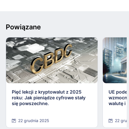
Powiązane
Pięć lekcji z kryptowalut z 2025
UE podej
roku: Jak pieniądze cyfrowe stały
wzmocnie
się powszechne.
walutę i
22 grudnia 2025
22 gru