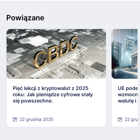
Powiązane
Pięć lekcji z kryptowalut z 2025
UE podej
roku: Jak pieniądze cyfrowe stały
wzmocnie
się powszechne.
walutę i
22 grudnia 2025
22 gru