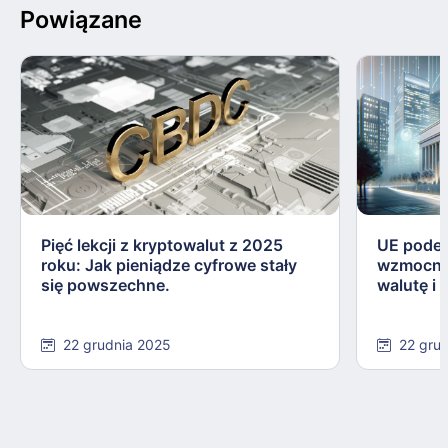
Powiązane
Pięć lekcji z kryptowalut z 2025
UE podej
roku: Jak pieniądze cyfrowe stały
wzmocnie
się powszechne.
walutę i
22 grudnia 2025
22 gru