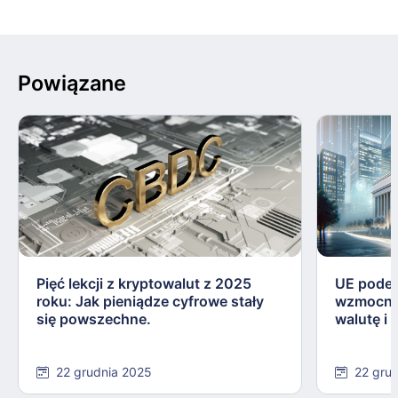
Powiązane
Pięć lekcji z kryptowalut z 2025
UE podej
roku: Jak pieniądze cyfrowe stały
wzmocnie
się powszechne.
walutę i
22 grudnia 2025
22 gru