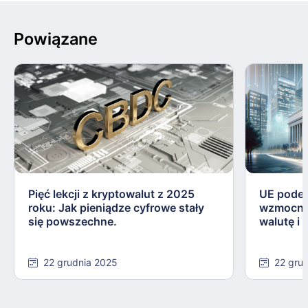
Powiązane
Pięć lekcji z kryptowalut z 2025
UE podej
roku: Jak pieniądze cyfrowe stały
wzmocnie
się powszechne.
walutę i
22 grudnia 2025
22 gru