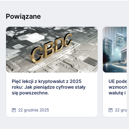
Powiązane
Pięć lekcji z kryptowalut z 2025
UE podej
roku: Jak pieniądze cyfrowe stały
wzmocnie
się powszechne.
walutę i
22 grudnia 2025
22 gru