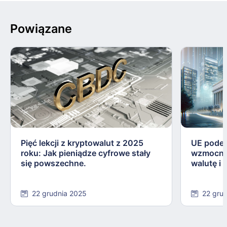
Powiązane
Pięć lekcji z kryptowalut z 2025
UE podej
roku: Jak pieniądze cyfrowe stały
wzmocnie
się powszechne.
walutę i
22 grudnia 2025
22 gru