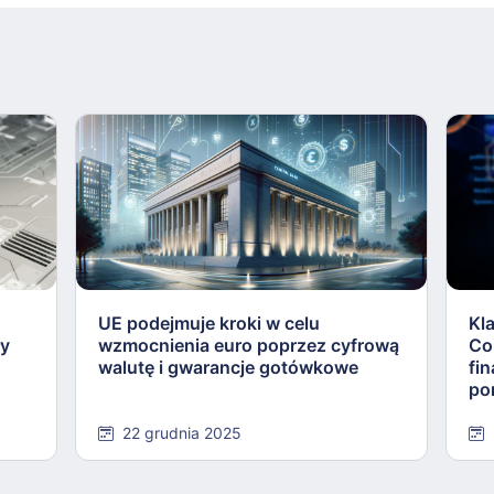
UE podejmuje kroki w celu
Kl
ły
wzmocnienia euro poprzez cyfrową
Co
walutę i gwarancje gotówkowe
fi
po
22 grudnia 2025