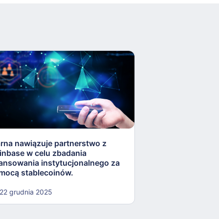
arna nawiązuje partnerstwo z
Rezerwa Federaln
inbase w celu zbadania
„lekkostrawne” ko
nansowania instytucjonalnego za
otworzyć drzwi dla
mocą stablecoinów.
kryptowalut.
22 grudnia 2025
22 grudnia 2025