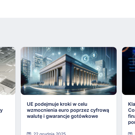
UE podejmuje kroki w celu
Kl
ły
wzmocnienia euro poprzez cyfrową
Co
walutę i gwarancje gotówkowe
fi
po
22 grudnia 2025