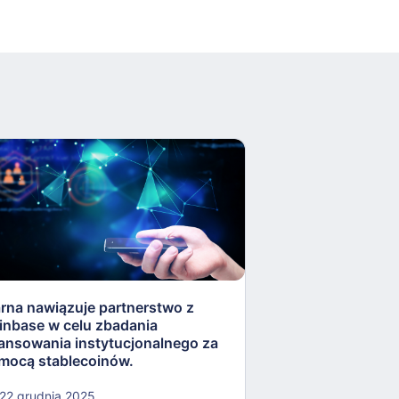
arna nawiązuje partnerstwo z
Rezerwa Federaln
inbase w celu zbadania
„lekkostrawne” ko
nansowania instytucjonalnego za
otworzyć drzwi dla
mocą stablecoinów.
kryptowalut.
22 grudnia 2025
22 grudnia 2025