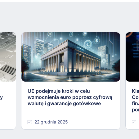
UE podejmuje kroki w celu
Kl
ły
wzmocnienia euro poprzez cyfrową
Co
walutę i gwarancje gotówkowe
fi
po
22 grudnia 2025