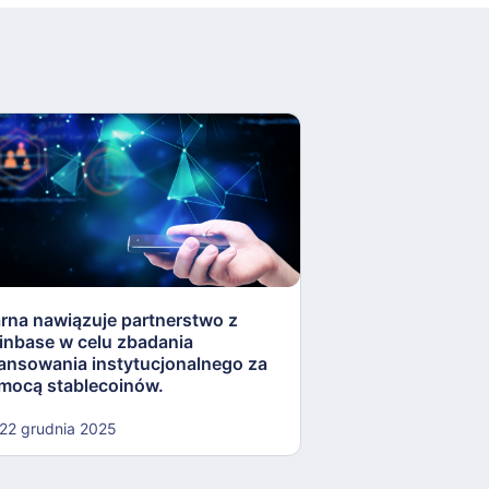
arna nawiązuje partnerstwo z
Rezerwa Federaln
inbase w celu zbadania
„lekkostrawne” ko
nansowania instytucjonalnego za
otworzyć drzwi dla
mocą stablecoinów.
kryptowalut.
22 grudnia 2025
22 grudnia 2025