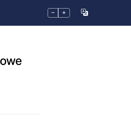
–
+
dowe