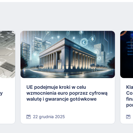
UE podejmuje kroki w celu
Kl
ły
wzmocnienia euro poprzez cyfrową
Co
walutę i gwarancje gotówkowe
fi
po
22 grudnia 2025