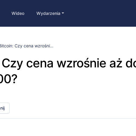
Wideo
Wydarzenia
Bitcoin: Czy cena wzrośni...
: Czy cena wzrośnie aż d
00?
ij