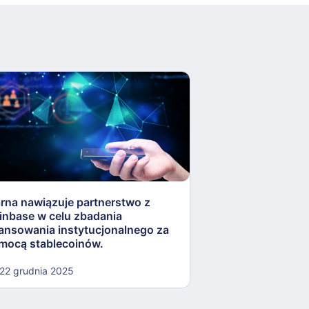
arna nawiązuje partnerstwo z
Rezerwa Federaln
inbase w celu zbadania
„lekkostrawne” ko
nansowania instytucjonalnego za
otworzyć drzwi dla
mocą stablecoinów.
kryptowalut.
22 grudnia 2025
22 grudnia 2025