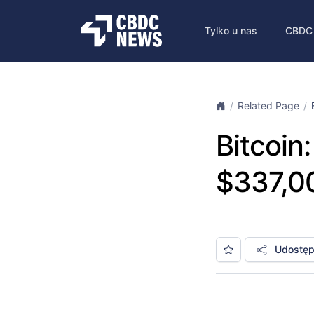
Tylko u nas
CBDC
Related Page
Bitcoin
$337,0
Udostępn