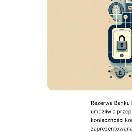
Rezerwa Banku In
umożliwia przep
konieczności kor
zaprezentowana