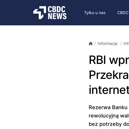
Tylko u nas
CBDC
Informacje
In
RBI wpr
Przekra
interne
Rezerwa Banku I
rewolucyjną wa
bez potrzeby do