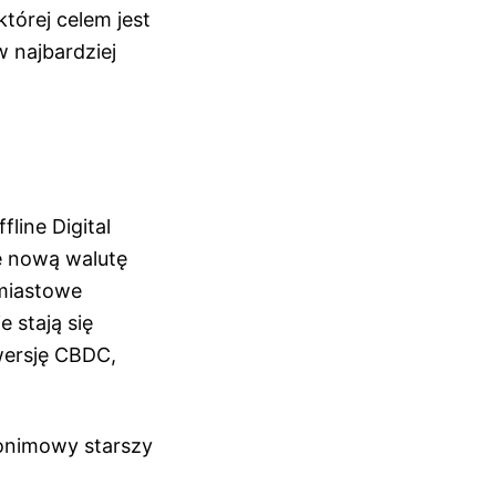
tórej celem jest
 najbardziej
line Digital
e nową walutę
hmiastowe
 stają się
wersję CBDC,
nonimowy starszy