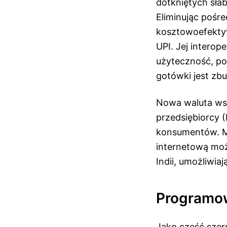
dotkniętych słab
Eliminując pośre
kosztowoefektywn
UPI. Jej interop
użyteczność, po
gotówki jest zb
Nowa waluta wsp
przedsiębiorcy 
konsumentów. Mo
internetową moż
Indii, umożliwi
Programow
Jako część szer