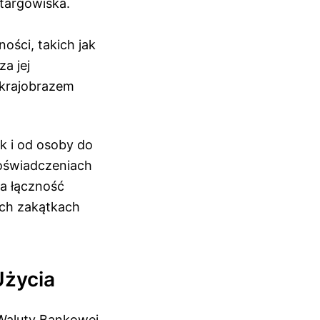
 targowiska.
ości, takich jak
a jej
 krajobrazem
k i od osoby do
doświadczeniach
a łączność
ych zakątkach
Użycia
 Waluty Bankowej