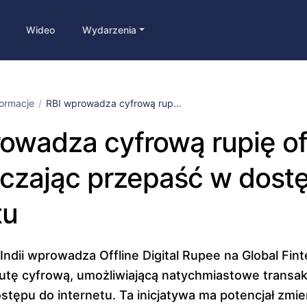
Wideo
Wydarzenia
formacje
RBI wprowadza cyfrową rup...
owadza cyfrową rupię off
czając przepaść w dostę
tu
ndii wprowadza Offline Digital Rupee na Global Fin
lutę cyfrową, umożliwiającą natychmiastowe trans
stępu do internetu. Ta inicjatywa ma potencjał zmie