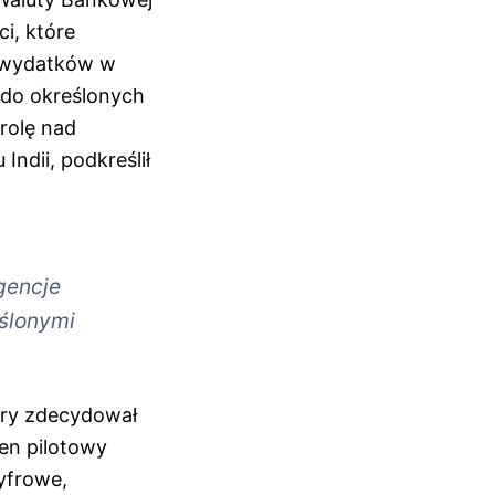
i, które
 wydatków w
 do określonych
rolę nad
ndii, podkreślił
gencje
eślonymi
óry zdecydował
en pilotowy
yfrowe,