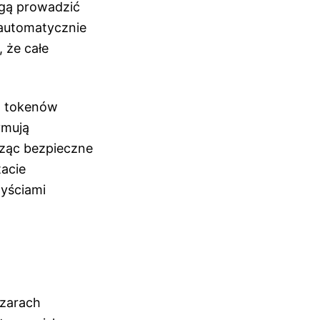
ogą prowadzić
 automatycznie
 że całe
em tokenów
ymują
ząc bezpieczne
tacie
zyściami
szarach