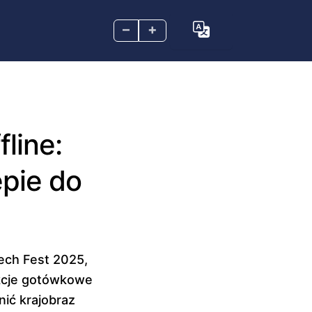
–
+
line:
pie do
tech Fest 2025,
akcje gotówkowe
nić krajobraz