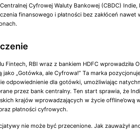
Centralnej Cyfrowej Waluty Bankowej (CBDC) Indie, k
czenia finansowego i płatności bez zakłóceń nawet w
onach.
aczenie
lu Fintech, RBI wraz z bankiem HDFC wprowadziła Off
ą jako „Gotówka, ale Cyfrowa!” Ta marka pozycjonuj
ie odpowiednienie dla gotówki, umożliwiając natyc
rane przez bank centralny. Ten start sprawia, że Indie
rskich krajów wprowadzających w życie offline’ową 
braz płatności cyfrowych.
nicjatywy nie może być przecenione. Jak zauważył a