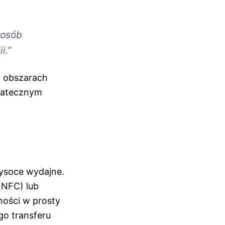
posób
i.”
w obszarach
statecznym
 wysoce wydajne.
(NFC) lub
ości w prosty
go transferu