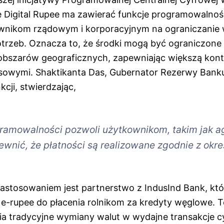
e Digital Rupee ma zawierać funkcje programowalnośc
wnikom rządowym i korporacyjnym na ograniczanie
otrzeb. Oznacza to, że środki mogą być ograniczone
bszarów geograficznych, zapewniając większą kont
sowymi. Shaktikanta Das, Gubernator Rezerwy Banku I
nkcji, stwierdzając,
gramowalności pozwoli użytkownikom, takim jak a
wnić, że płatności są realizowane zgodnie z okr
stosowaniem jest partnerstwo z IndusInd Bank, kt
 e-rupee do płacenia rolnikom za kredyty węglowe. T
a tradycyjne wymiany walut w wydajne transakcje c