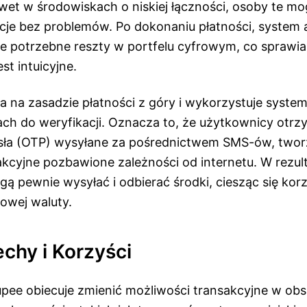
wet w środowiskach o niskiej łączności, osoby te m
cje bez problemów. Po dokonaniu płatności, system
e potrzebne reszty w portfelu cyfrowym, co sprawia,
st intuicyjne.
ła na zasadzie płatności z góry i wykorzystuje syst
ch do weryfikacji. Oznacza to, że użytkownicy otrz
sła (OTP) wysyłane za pośrednictwem SMS-ów, twor
akcyjne pozbawione zależności od internetu. W rezul
ą pewnie wysyłać i odbierać środki, ciesząc się kor
owej waluty.
chy i Korzyści
Rupee obiecuje zmienić możliwości transakcyjne w ob