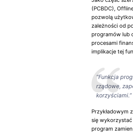
(PCBDC), Offlin
pozwolą użytko
zależności od p
programów lub o
procesami finan
implikacje tej fu
“Funkcja pro
rządowe, zape
korzyściami.”
Przykładowym za
się wykorzystać
program zamieni