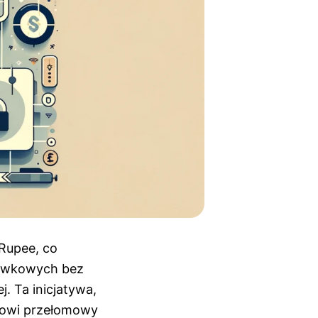
 Rupee, co
tówkowych bez
. Ta inicjatywa,
nowi przełomowy