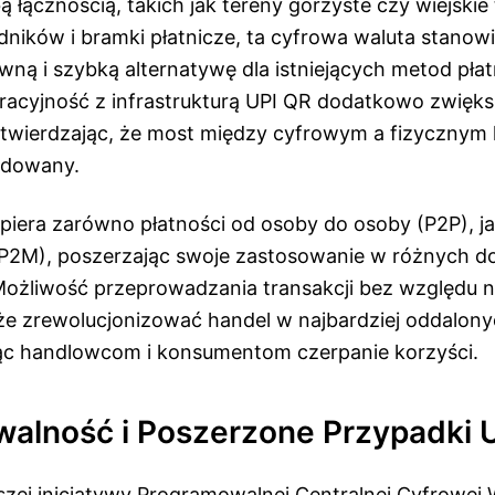
ą łącznością, takich jak tereny górzyste czy wiejskie
dników i bramki płatnicze, ta cyfrowa waluta stanowi
ą i szybką alternatywę dla istniejących metod płatn
eracyjność z infrastrukturą UPI QR dodatkowo zwiększ
twierdzając, że most między cyfrowym a fizycznym
udowany.
iera zarówno płatności od osoby do osoby (P2P), ja
(P2M), poszerzając swoje zastosowanie w różnych 
żliwość przeprowadzania transakcji bez względu n
e zrewolucjonizować handel w najbardziej oddalon
ając handlowcom i konsumentom czerpanie korzyści.
alność i Poszerzone Przypadki 
szej inicjatywy Programowalnej Centralnej Cyfrowej