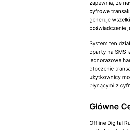
zapewnia, że na
cyfrowe transak
generuje wszelki
doświadczenie je
System ten dzia
oparty na SMS-a
jednorazowe ha
otoczenie trans
użytkownicy mog
płynącymi z cyfr
Główne Ce
Offline Digital 