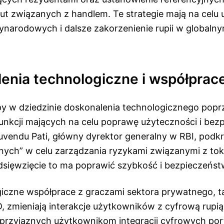
ut związanych z handlem. Te strategie mają na celu 
zynarodowych i dalsze zakorzenienie rupii w globaln
enia technologiczne i współprac
py w dziedzinie doskonalenia technologicznego popr
nkcji mających na celu poprawę użyteczności i bez
Suvendu Pati, główny dyrektor generalny w RBI, podkr
yjnych” w celu zarządzania ryzykami związanymi z tok
sięwzięcie to ma poprawić szybkość i bezpieczeństw
giczne współprace z graczami sektora prywatnego, ta
, zmieniają interakcje użytkowników z cyfrową rupią
 przyjaznych użytkownikom integracji cyfrowych port