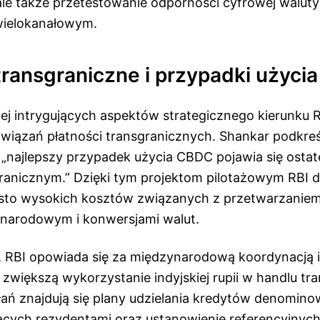
le także przetestowanie odporności cyfrowej walut
wielokanałowym.
transgraniczne i przypadki użycia
ej intrygujących aspektów strategicznego kierunku R
wiązań płatności transgranicznych. Shankar podkreśl
e „najlepszy przypadek użycia CBDC pojawia się osta
ranicznym.” Dzięki tym projektom pilotażowym RBI 
sto wysokich kosztów związanych z przetwarzaniem 
narodowym i konwersjami walut.
, RBI opowiada się za międzynarodową koordynacją 
e zwiększą wykorzystanie indyjskiej rupii w handlu t
łań znajdują się plany udzielania kredytów denomino
ących rezydentami oraz ustanowienie referencyjnyc