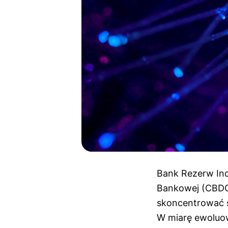
Bank Rezerw Ind
Bankowej (CBDC)
skoncentrować s
W miarę ewoluow