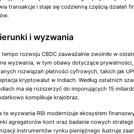
wia transakcje i staje się codzienną częścią działań 
sów.
ierunki i wyzwania
tempo rozwoju CBDC zauważalnie zwolniło w ostatn
óżne wyzwania, w tym obawy dotyczące prywatności,
anych rozwiązań płatności cyfrowych, takich jak UPI
eptacja kryptowalut w Indiach. Według ostatnich sz
ndiach ma się rozszerzyć do imponujących 15 miliar
odatkowo komplikuje krajobraz.
 te wyzwania RBI modernizuje ekosystem finansowy 
mki agregatorów kont oraz badanie nowych strategii 
nizacji instrumentów rynku pieniężnego ilustruje za