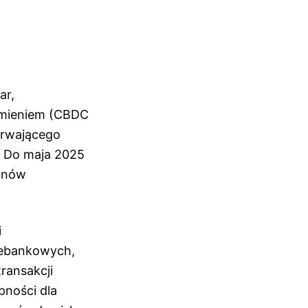
ar,
homieniem (CBDC
 trwającego
. Do maja 2025
ionów
i
niebankowych,
ransakcji
pności dla