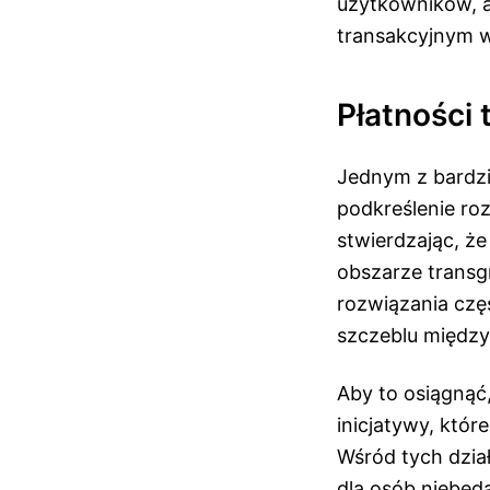
użytkowników, a
transakcyjnym 
Płatności 
Jednym z bardzi
podkreślenie roz
stwierdzając, ż
obszarze transg
rozwiązania czę
szczeblu między
Aby to osiągnąć
inicjatywy, któr
Wśród tych dzia
dla osób niebęd