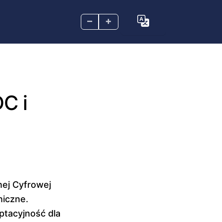
–
+
C i
nej Cyfrowej
niczne.
aptacyjność dla