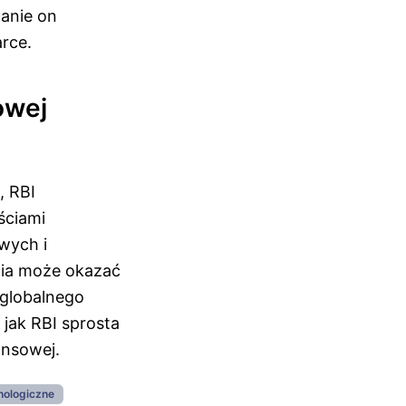
anie on
rce.
owej
, RBI
ściami
wych i
pia może okazać
 globalnego
 jak RBI sprosta
ansowej.
nologiczne