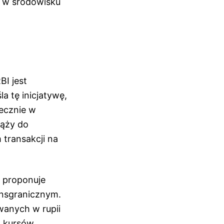
y w środowisku
BI jest
a tę inicjatywę,
tecznie w
dąży do
transakcji na
i proponuje
ransgranicznym.
wanych w rupii
h kursów