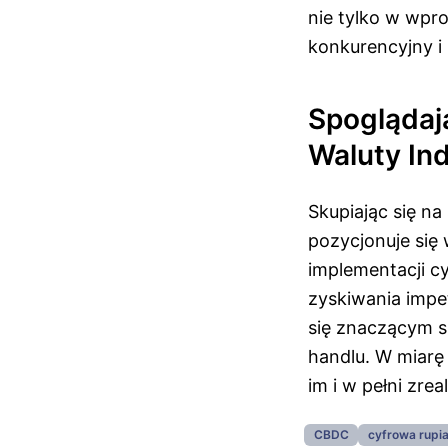
nie tylko w wpr
konkurencyjny i
Spoglądaj
Waluty Ind
Skupiając się na
pozycjonuje się 
implementacji c
zyskiwania impe
się znaczącym sk
handlu. W miarę 
im i w pełni zre
CBDC
cyfrowa rupi