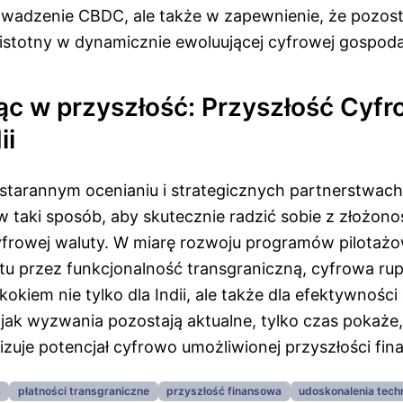
owadzenie CBDC, ale także w zapewnienie, że pozost
 istotny w dynamicznie ewoluującej cyfrowej gospoda
ąc w przyszłość: Przyszłość Cyfr
ii
 starannym ocenianiu i strategicznych partnerstwach
w taki sposób, aby skutecznie radzić sobie z złożono
yfrowej waluty. W miarę rozwoju programów pilotażo
tu przez funkcjonalność transgraniczną, cyfrowa ru
okiem nie tylko dla Indii, ale także dla efektywności
jak wyzwania pozostają aktualne, tylko czas pokaże,
alizuje potencjał cyfrowo umożliwionej przyszłości fin
a
płatności transgraniczne
przyszłość finansowa
udoskonalenia tech