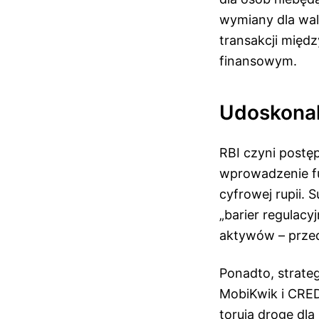
wymiany dla wal
transakcji międ
finansowym.
Udoskonal
RBI czyni postę
wprowadzenie fu
cyfrowej rupii. 
„barier regulac
aktywów – przed
Ponadto, strate
MobiKwik i CRED
torują drogę dla