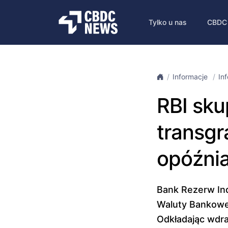
Tylko u nas
CBDC
Informacje
In
RBI sku
transgr
opóźni
Bank Rezerw Ind
Waluty Bankowej
Odkładając wdraż