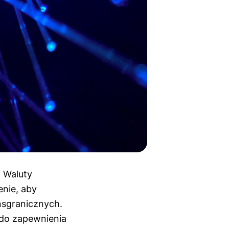
j Waluty
nie, aby
nsgranicznych.
 do zapewnienia