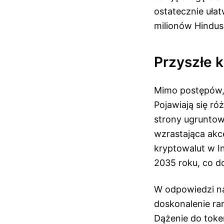
ostatecznie ułat
milionów Hindu
Przyszłe k
Mimo postępów, 
Pojawiają się r
strony ugruntow
wzrastająca akc
kryptowalut w I
2035 roku, co d
W odpowiedzi na
doskonalenie ra
Dążenie do toke