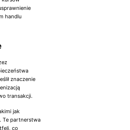
usprawnienie
ym handlu
e
zez
pieczeństwa
eślił znaczenie
enizacją
o transakcji.
kimi jak
. Te partnerstwa
feli, co