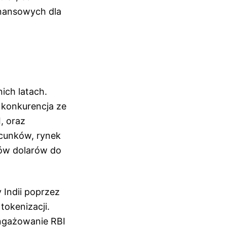
finansowych dla
ich latach.
 konkurencja ze
, oraz
acunków, rynek
dów dolarów do
Indii poprzez
tokenizacji.
angażowanie RBI