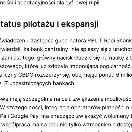
ności i adaptacyjności dla cyfrowej rupii.
tatus pilotażu i ekspansji
iadczeniu zastępca gubernatora RBI, T Rabi Shank
wierdził, że bank centralny „nie spieszy się z uruc
” Zamiast tego, główny nacisk kładzie się na naukę z
tażowego, które już zdobyło imponującą popularność
taliczny CBDC rozszerzył się, obejmując ponad 6 mil
 17 uczestniczących bankach.
żowe mają szczególnie na celu zwiększenie możliwośc
 W szczególności, integracja operatorów płatności 
ePe i Google Pay, ma znacząco zwiększyć wolumeny t
a współpraca ma na celu nie tylko wzmocnienie dostę