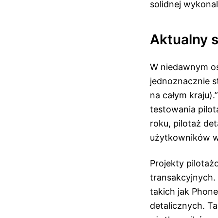
solidnej wykonal
Aktualny s
W niedawnym ośw
jednoznacznie st
na całym kraju).
testowania pilo
roku, pilotaż de
użytkowników w
Projekty pilota
transakcyjnych.
takich jak Phon
detalicznych. T