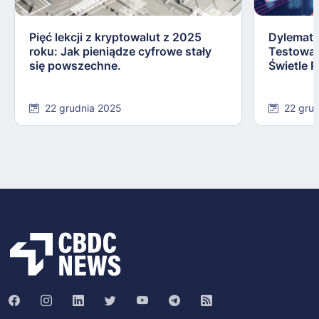
Pięć lekcji z kryptowalut z 2025
Dylemat 
roku: Jak pieniądze cyfrowe stały
Testowa
się powszechne.
Świetle P
22 grudnia 2025
22 gru