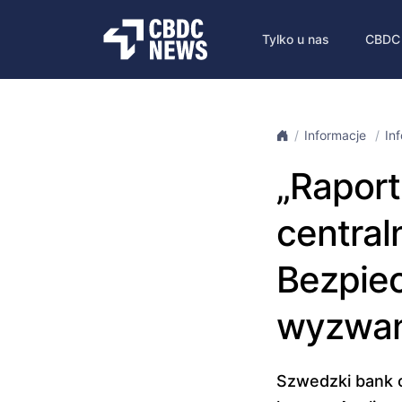
Tylko u nas
CBDC
Informacje
In
„Rapor
central
Bezpiec
wyzwan
Szwedzki bank c