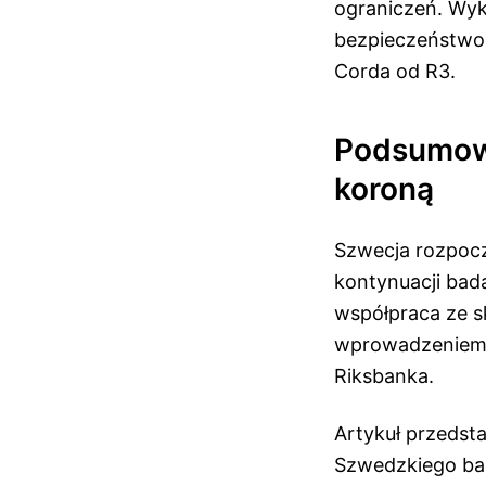
ograniczeń. Wyk
bezpieczeństwo 
Corda od R3.
Podsumowa
koroną
Szwecja rozpocz
kontynuacji bad
współpraca ze s
wprowadzeniem 
Riksbanka.
Artykuł przedst
Szwedzkiego ba