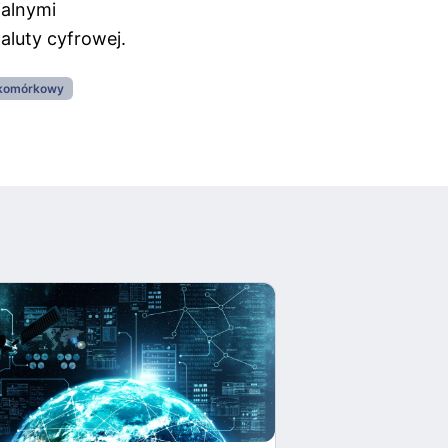
jalnymi
luty cyfrowej.
 komórkowy