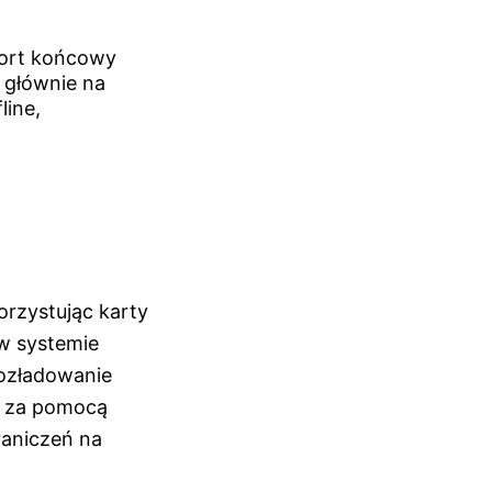
port końcowy
 głównie na
line,
orzystując karty
w systemie
rozładowanie
) za pomocą
raniczeń na