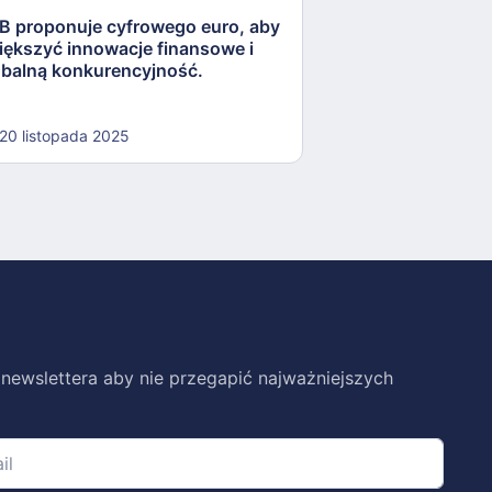
B proponuje cyfrowego euro, aby
MAS z Singapuru
iększyć innowacje finansowe i
rozliczeń CBDC d
obalną konkurencyjność.
ztokenizowanyc
20 listopada 2025
14 listopada 202
 newslettera aby nie przegapić najważniejszych