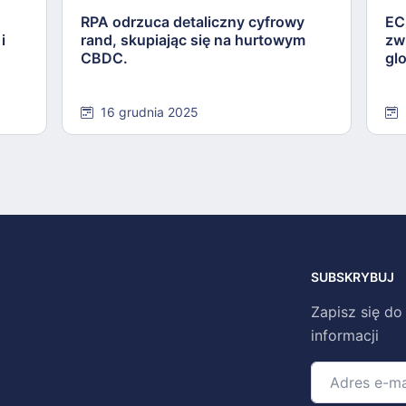
RPA odrzuca detaliczny cyfrowy
EC
i
rand, skupiając się na hurtowym
zw
CBDC.
gl
16 grudnia 2025
SUBSKRYBUJ
Zapisz się do
informacji