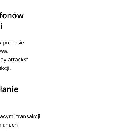
efonów
i
 procesie
twa.
lay attacks”
kcji.
łanie
ącymi transakcji
mianach