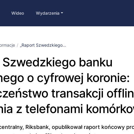
Wideo
Wydarzenia
formacje
„Raport Szwedzkiego...
t Szwedzkiego banku
nego o cyfrowej koronie:
zeństwo transakcji offlin
ia z telefonami komórk
entralny, Riksbank, opublikował raport końcowy pro