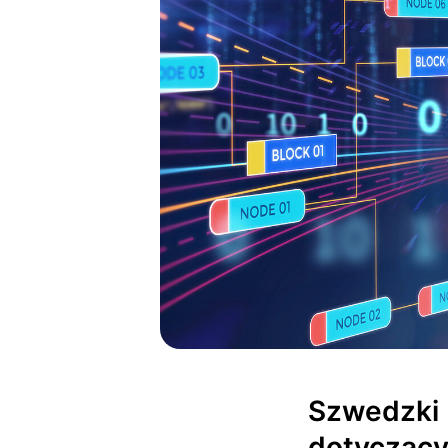
Szwedzki 
dotyczący