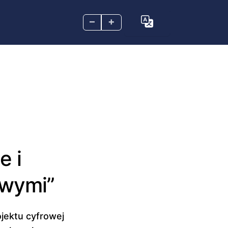
–
+
e i
owymi”
jektu cyfrowej