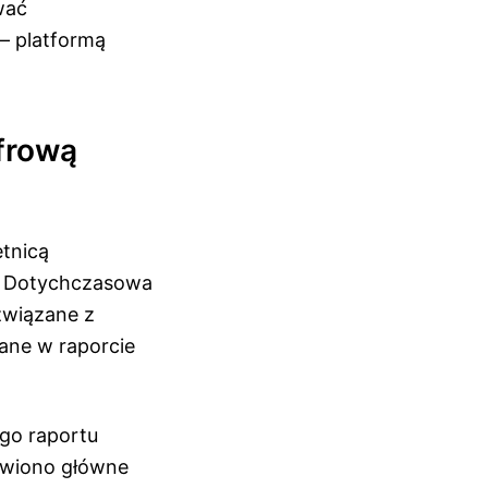
wać
– platformą
frową
tnicą
i. Dotychczasowa
związane z
ane w raporcie
go raportu
ówiono główne