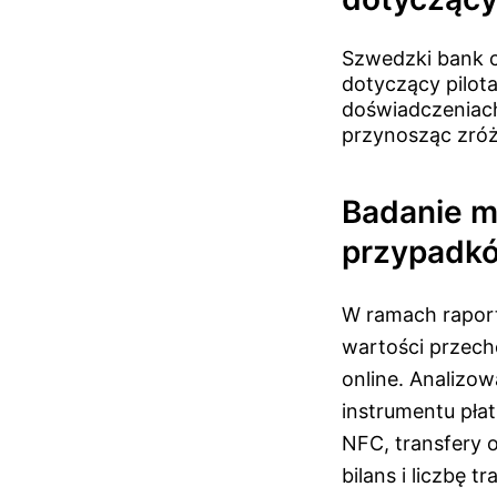
Szwedzki bank c
dotyczący pilot
doświadczeniach
przynosząc zróż
Badanie mo
przypadkó
W ramach raport
wartości przech
online. Analizo
instrumentu pła
NFC, transfery 
bilans i liczbę tr