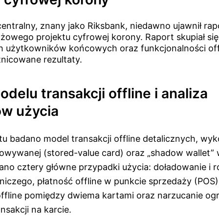
entralny, znany jako Riksbank, niedawno ujawnił ra
ażowego projektu cyfrowej korony. Raport skupiał się
 użytkowników końcowych oraz funkcjonalności off
nicowane rezultaty.
delu transakcji offline i analiza
w użycia
u badano model transakcji offline detalicznych, wyk
owywanej (stored-value card) oraz „shadow wallet” 
wano cztery główne przypadki użycia: doładowanie i 
tniczego, płatność offline w punkcie sprzedaży (POS
offline pomiędzy dwiema kartami oraz narzucanie og
ansakcji na karcie.