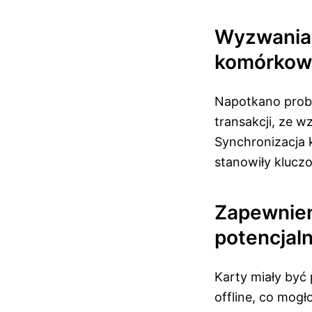
Wyzwania 
komórkowy
Napotkano prob
transakcji, ze
Synchronizacja 
stanowiły klucz
Zapewnien
potencjal
Karty miały być
offline, co mog