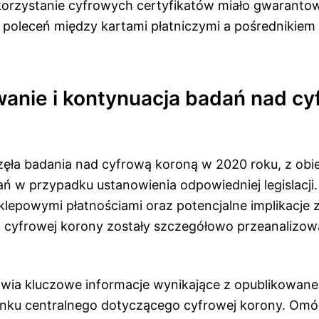
orzystanie cyfrowych certyfikatów miało gwaranto
poleceń między kartami płatniczymi a pośrednikiem 
nie i kontynuacja badań nad cy
ęła badania nad cyfrową koroną w 2020 roku, z obie
ań w przypadku ustanowienia odpowiedniej legislacj
klepowymi płatnościami oraz potencjalne implikacje 
cyfrowej korony zostały szczegółowo przeanalizow
awia kluczowe informacje wynikające z opublikowane
nku centralnego dotyczącego cyfrowej korony. Om