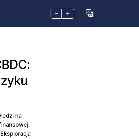
–
+
 CBDC:
yzyku
iedzi na
finansowej.
Eksploracja