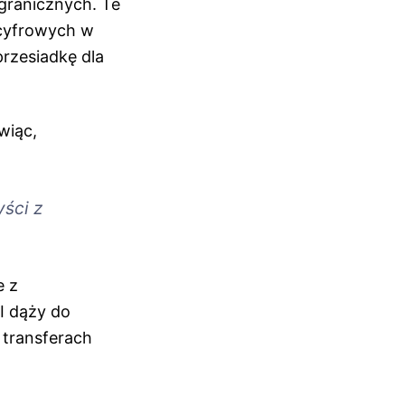
granicznych. Te
i cyfrowych w
przesiadkę dla
wiąc,
yści z
e z
I dąży do
 transferach