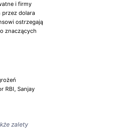
atne i firmy
 przez dolara
nsowi ostrzegają
do znaczących
grożeń
r RBI, Sanjay
kże zalety