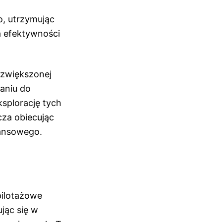
o, utrzymując
a efektywności
 zwiększonej
naniu do
splorację tych
cza obiecując
nansowego.
pilotażowe
jąc się w