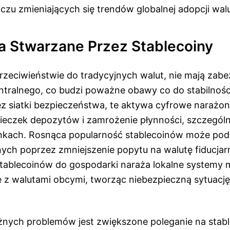
czu zmieniających się trendów globalnej adopcji wal
a Stwarzane Przez Stablecoiny
rzeciwieństwie do tradycyjnych walut, nie mają zabe
ntralnego, co budzi poważne obawy co do stabilnoś
z siatki bezpieczeństwa, te aktywa cyfrowe narażon
eczek depozytów i zamrożenie płynności, szczególn
ynkach. Rosnąca popularność stablecoinów może pod
ych poprzez zmniejszenie popytu na walutę fiducjar
ablecoinów do gospodarki naraża lokalne systemy 
 z walutami obcymi, tworząc niebezpieczną sytuację 
ych problemów jest zwiększone poleganie na stabl