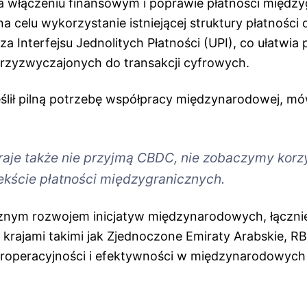
a włączeniu finansowym i poprawie płatności między
na celu wykorzystanie istniejącej struktury płatnośc
za Interfejsu Jednolitych Płatności (UPI), co ułatwia 
zyzwyczajonych do transakcji cyfrowych.
ślił pilną potrzebę współpracy międzynarodowej, mó
raje także nie przyjmą CBDC, nie zobaczymy korz
kście płatności międzygranicznych.
znym rozwojem inicjatyw międzynarodowych, łączni
 krajami takimi jak Zjednoczone Emiraty Arabskie, RB
eroperacyjności i efektywności w międzynarodowych