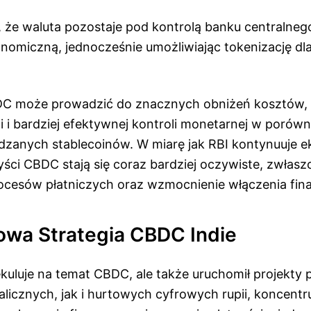
że waluta pozostaje pod kontrolą banku centralneg
onomiczną, jednocześnie umożliwiając tokenizację dl
BDC może prowadzić do znacznych obniżeń kosztów,
i i bardziej efektywnej kontroli monetarnej w porów
dzanych stablecoinów. W miarę jak RBI kontynuuje ek
ści CBDC stają się coraz bardziej oczywiste, zwłasz
ocesów płatniczych oraz wzmocnienie włączenia fi
wa Strategia CBDC Indie
ekuluje na temat CBDC, ale także uruchomił projekty 
licznych, jak i hurtowych cyfrowych rupii, koncentru