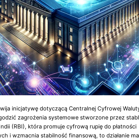
zwija inicjatywę dotyczącą Centralnej Cyfrowej Walu
godzić zagrożenia systemowe stworzone przez stabl
dii (RBI), która promuje cyfrową rupię do płatności
ch i wzmacnia stabilność finansową, to działanie m