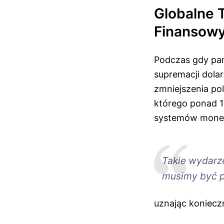
Globalne T
Finansow
Podczas gdy pań
supremacji dola
zmniejszenia po
którego ponad 1
systemów moneta
Takie wydarze
musimy być pr
uznając koniecz