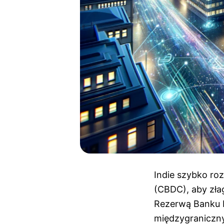
Indie szybko ro
(CBDC), aby zła
Rezerwą Banku In
międzygraniczny