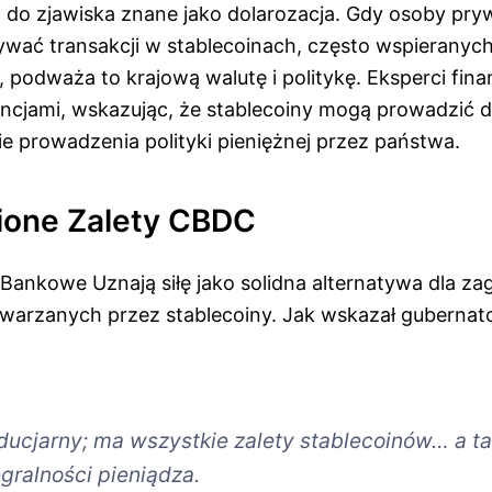
do zjawiska znane jako dolarozacja. Gdy osoby pryw
ywać transakcji w stablecoinach, często wspieranych
 podważa to krajową walutę i politykę. Eksperci fina
cjami, wskazując, że stablecoiny mogą prowadzić 
e prowadzenia polityki pieniężnej przez państwa.
ione Zalety CBDC
Bankowe Uznają siłę jako solidna alternatywa dla za
arzanych przez stablecoiny. Jak wskazał gubernato
iducjarny; ma wszystkie zalety stablecoinów… a ta
egralności pieniądza.