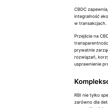
CBDC zapewnia, 
integralność ek
w transakcjach.
Przejście na C
transparentnośc
prywatnie zarzą
rozwiązań, korzy
usprawnienie pr
Komplekso
RBI nie tylko sp
zarówno dla deta