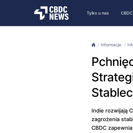
Tylko u nas
CBDC
Informacje
In
Pchnięc
Strateg
Stablec
Indie rozwijają
zagrożenia stab
CBDC zapewnia a