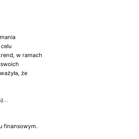
ymania
 celu
 trend, w ramach
 swoich
ważyła, że
ją…
ku finansowym.