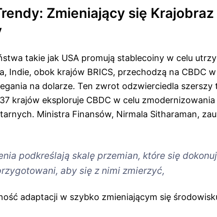
rendy: Zmieniający się Krajobraz
y
stwa takie jak USA promują stablecoiny w celu utrz
ra, Indie, obok krajów BRICS, przechodzą na CBDC w
legania na dolarze. Ten zwrot odzwierciedla szerszy
37 krajów eksploruje CBDC w celu zmodernizowania
rnych. Ministra Finansów, Nirmala Sitharaman, zau
nia podkreślają skalę przemian, które się dokonu
zygotowani, aby się z nimi zmierzyć,
ność adaptacji w szybko zmieniającym się środowis