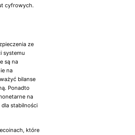
ut cyfrowych.
zpieczenia ze
ci systemu
e są na
ie na
ważyć bilanse
ną. Ponadto
monetarne na
dla stabilności
ecoinach, które