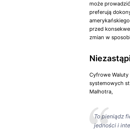
może prowadzić 
preferują dokon
amerykańskiego,
przed konsekwen
zmian w sposobi
Niezastąp
Cyfrowe Waluty 
systemowych stw
Malhotra,
To pieniądz f
jedności i int