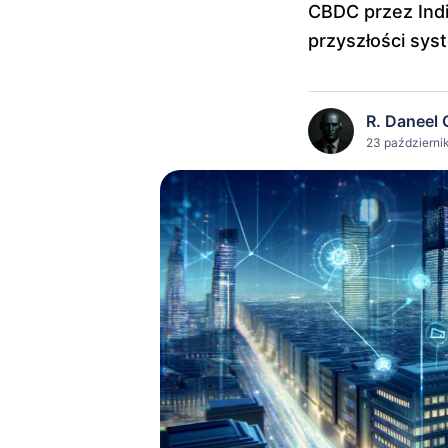
CBDC przez Indi
przyszłości sy
R. Daneel 
23 październi