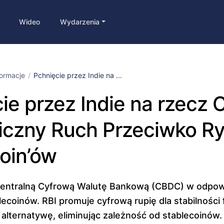
Wideo
Wydarzenia
formacje
Pchnięcie przez Indie na ...
ie przez Indie na rzecz
iczny Ruch Przeciwko R
oin’ów
 Centralną Cyfrową Walutę Bankową (CBDC) w odpow
lecoinów. RBI promuje cyfrową rupię dla stabilności 
lternatywę, eliminując zależność od stablecoinów. 