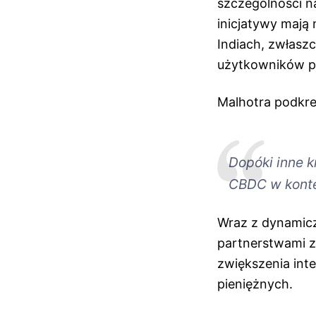
szczególności n
inicjatywy mają 
Indiach, zwłaszc
użytkowników pr
Malhotra podkre
Dopóki inne k
CBDC w konte
Wraz z dynamic
partnerstwami z
zwiększenia int
pieniężnych.