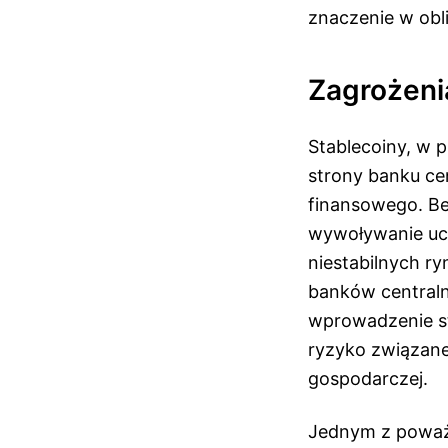
znaczenie w obli
Zagrożeni
Stablecoiny, w p
strony banku ce
finansowego. Be
wywoływanie uci
niestabilnych r
banków centraln
wprowadzenie st
ryzyko związane
gospodarczej.
Jednym z poważn