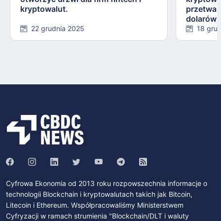
kryptowalut.
przetwar
dolarów 
22 grudnia 2025
18 gru
Cyfrowa Ekonomia od 2013 roku rozpowszechnia informacje o
technologii Blockchain i kryptowalutach takich jak Bitcoin,
Litecoin i Ethereum. Współpracowaliśmy Ministerstwem
Cyfryzacji w ramach strumienia "Blockchain/DLT i waluty