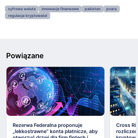
cyfrowa waluta
innowacje finansowe
pakistan
pvara
regulacja kryptowalut
Powiązane
Rezerwa Federalna proponuje
Cross Ri
„lekkostrawne” konta płatnicze, aby
rozliczen
otworzyć drzwi dla firm fintech i
kryptowa