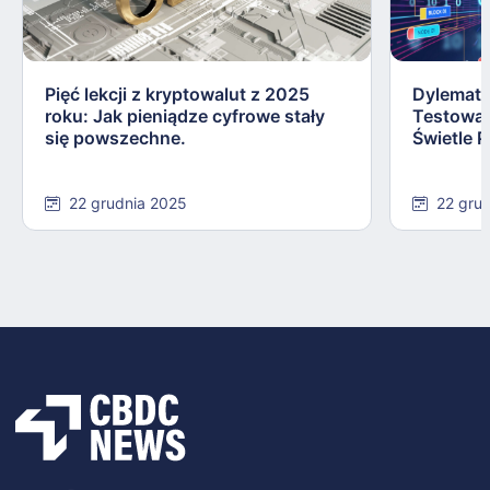
Pięć lekcji z kryptowalut z 2025
Dylemat 
roku: Jak pieniądze cyfrowe stały
Testowa
się powszechne.
Świetle P
22 grudnia 2025
22 gru