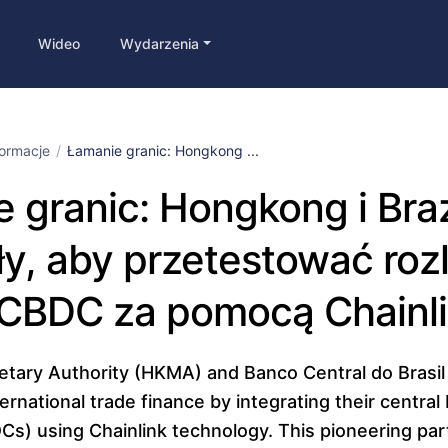
Wideo
Wydarzenia
formacje
Łamanie granic: Hongkong ...
 granic: Hongkong i Braz
iły, aby przetestować roz
 CBDC za pomocą Chainli
ary Authority (HKMA) and Banco Central do Brasil
ernational trade finance by integrating their central 
Cs) using Chainlink technology. This pioneering par