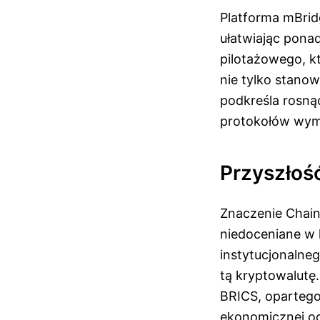
Platforma mBrid
ułatwiając pona
pilotażowego, k
nie tylko stano
podkreśla rosną
protokołów wymi
Przyszłoś
Znaczenie Chain
niedoceniane w 
instytucjonalne
tą kryptowalutę
BRICS, opartego
ekonomicznej o