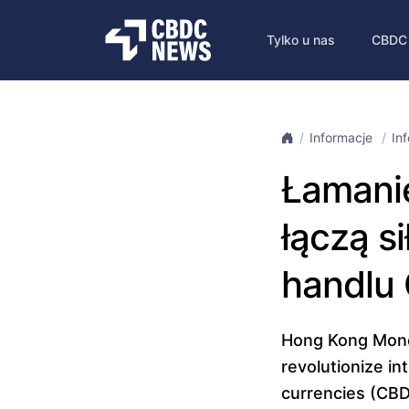
Tylko u nas
CBDC
Informacje
In
Łamanie
łączą s
handlu
Hong Kong Monet
revolutionize int
currencies (CBD