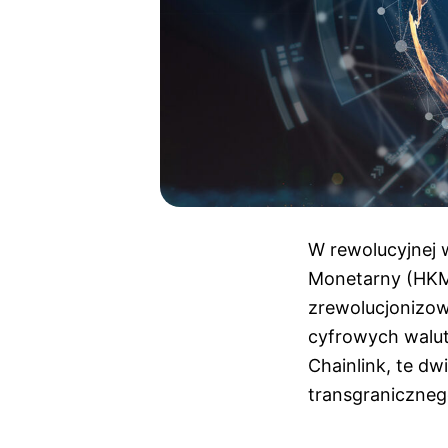
W rewolucyjnej 
Monetarny (HKMA
zrewolucjonizow
cyfrowych walut
Chainlink, te d
transgraniczneg