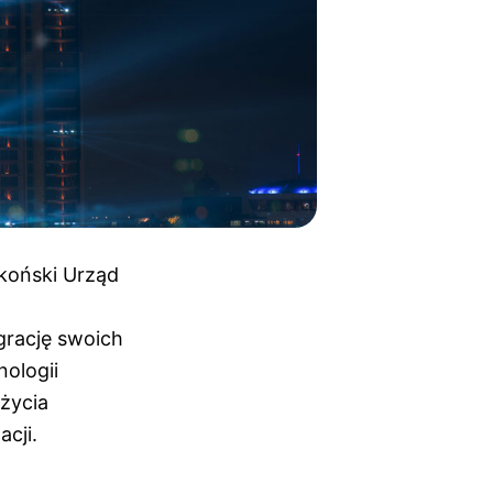
koński Urząd
grację swoich
ologii
eżycia
cji.