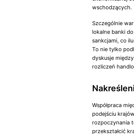
wschodzących.
Szczególnie war
lokalne banki do
sankcjami, co i
To nie tylko pod
dyskusje między
rozliczeń handl
Nakreślen
Współpraca międ
podejściu krajó
rozpoczynania t
przekształcić kr