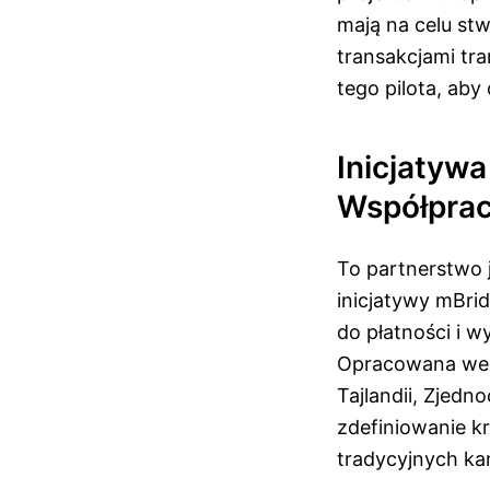
mają na celu st
transakcjami tr
tego pilota, aby
Inicjatywa
Współpra
To partnerstwo 
inicjatywy mBrid
do płatności i 
Opracowana we w
Tajlandii, Zjed
zdefiniowanie k
tradycyjnych k