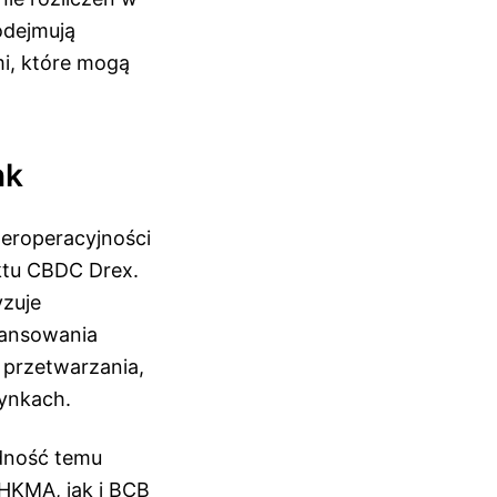
odejmują
mi, które mogą
nk
teroperacyjności
ektu CBDC Drex.
yzuje
nansowania
 przetwarzania,
rynkach.
odność temu
 HKMA, jak i BCB