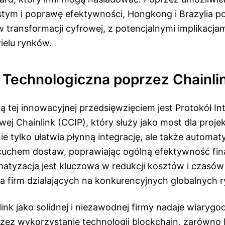
stym i poprawę efektywności, Hongkong i Brazylia p
 transformacji cyfrowej, z potencjalnymi implikacja
ielu rynków.
 Technologiczna poprzez Chainli
ą tej innowacyjnej przedsięwzięciem jest Protokół In
ej Chainlink (CCIP), który służy jako most dla proj
ie tylko ułatwia płynną integrację, ale także automat
cuchem dostaw, poprawiając ogólną efektywność fi
matyzacja jest kluczowa w redukcji kosztów i czasów
dla firm działających na konkurencyjnych globalnych 
ink jako solidnej i niezawodnej firmy nadaje wiaryg
rzez wykorzystanie technologii blockchain, zarówno