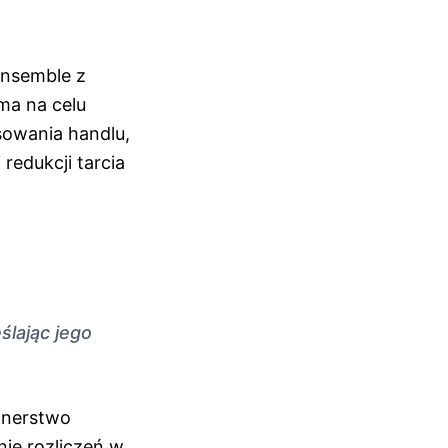
Ensemble z
ma na celu
sowania handlu,
redukcji tarcia
ślając jego
rtnerstwo
ie rozliczeń w