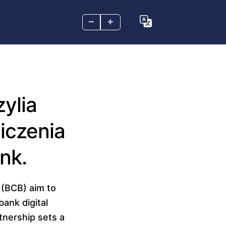
–
+
ylia
liczenia
nk.
 (BCB) aim to
bank digital
tnership sets a