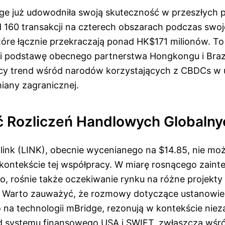
ge już udowodniła swoją skuteczność w przeszłych 
d 160 transakcji na czterech obszarach podczas swo
tóre łącznie przekraczają ponad HK$171 milionów. T
wi podstawę obecnego partnerstwa Hongkongu i Brazyl
cy trend wśród narodów korzystających z CBDCs w 
any zagranicznej.
ć Rozliczeń Handlowych Globalny
link (LINK), obecnie wycenianego na $14.85, nie mo
kontekście tej współpracy. W miarę rosnącego zaint
go, rośnie także oczekiwanie rynku na różne projekt
. Warto zauważyć, że rozmowy dotyczące ustanowie
 na technologii mBridge, rezonują w kontekście niez
d systemu finansowego USA i SWIFT, zwłaszcza wśr