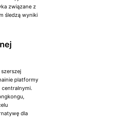
yka związane z
m śledzą wyniki
nej
szerszej
hainie platformy
 centralnymi.
ongkongu,
celu
rnatywę dla