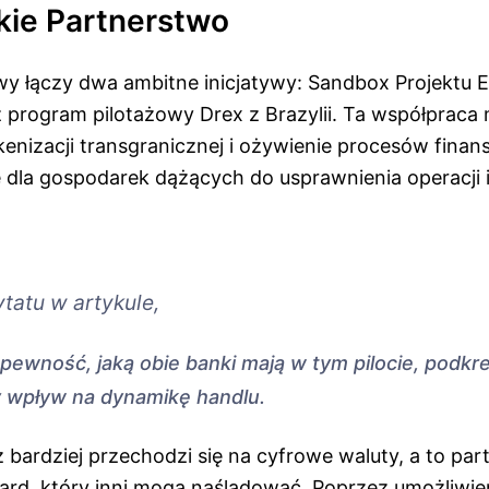
kie Partnerstwo
owy łączy dwa ambitne inicjatywy: Sandbox Projektu 
program pilotażowy Drex z Brazylii. Ta współpraca 
enizacji transgranicznej i ożywienie procesów finan
 dla gospodarek dążących do usprawnienia operacji i 
ytatu w artykule,
 pewność, jaką obie banki mają w tym pilocie, podkre
 wpływ na dynamikę handlu.
 bardziej przechodzi się na cyfrowe waluty, a to pa
ard, który inni mogą naśladować. Poprzez umożliwien