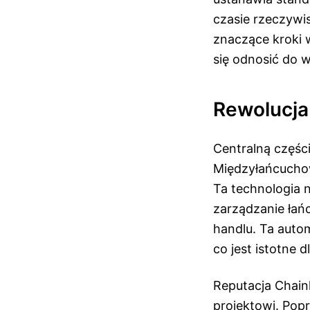
czasie rzeczywi
znaczące kroki w
się odnosić do w
Rewolucja
Centralną części
Międzyłańcuchow
Ta technologia n
zarządzanie łań
handlu. Ta auto
co jest istotne 
Reputacja Chainl
projektowi. Pop