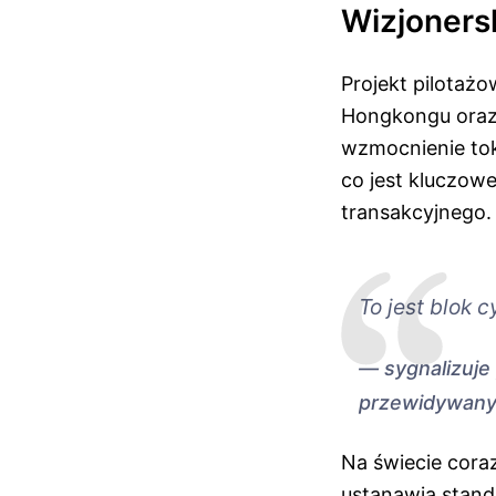
Wizjoners
Projekt pilotaż
Hongkongu oraz 
wzmocnienie tok
co jest kluczowe
transakcyjnego.
To jest blok c
sygnalizuje
przewidywany
Na świecie coraz
ustanawia stand