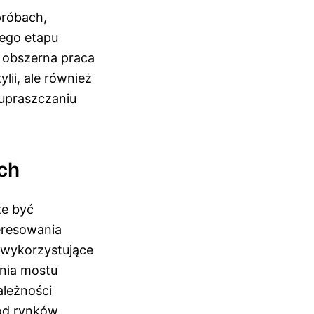
próbach,
jego etapu
o obszerna praca
ii, ale również
upraszczaniu
ch
że być
eresowania
y wykorzystujące
nia mostu
ależności
ód rynków