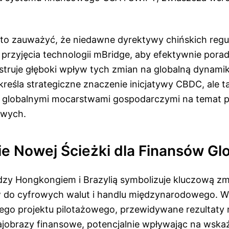
to zauważyć, że niedawne dyrektywy chińskich regul
 przyjęcia technologii mBridge, aby efektywnie porad
lustruje głęboki wpływ tych zmian na globalną dynam
kreśla strategiczne znaczenie inicjatywy CBDC, ale t
 globalnymi mocarstwami gospodarczymi na temat p
owych.
ie Nowej Ścieżki dla Finansów Gl
zy Hongkongiem i Brazylią symbolizuje kluczową z
w do cyfrowych walut i handlu międzynarodowego. W
ego projektu pilotażowego, przewidywane rezultaty
ajobrazy finansowe, potencjalnie wpływając na wskaź