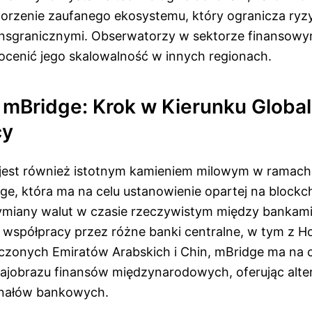
worzenie zaufanego ekosystemu, który ogranicza ryz
ansgranicznymi. Obserwatorzy w sektorze finansowy
 ocenić jego skalowalność w innych regionach.
 mBridge: Krok w Kierunku Global
cy
jest również istotnym kamieniem milowym w ramach 
ge, która ma na celu ustanowienie opartej na blockc
wymiany walut w czasie rzeczywistym między bankami
spółpracy przez różne banki centralne, w tym z H
noczonych Emiratów Arabskich i Chin, mBridge ma na 
rajobrazu finansów międzynarodowych, oferując alte
anałów bankowych.