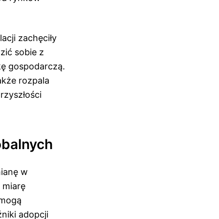
acji zachęciły
zić sobie z
ikę gospodarczą.
akże rozpala
rzyszłości
obalnych
mianę w
 miarę
 mogą
niki adopcji