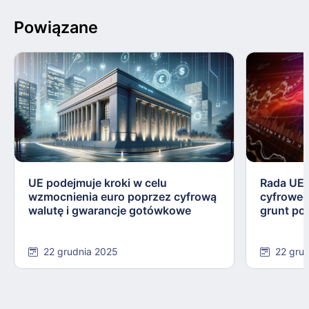
Powiązane
UE podejmuje kroki w celu
Rada UE 
wzmocnienia euro poprzez cyfrową
cyfroweg
walutę i gwarancje gotówkowe
grunt po
22 grudnia 2025
22 gru