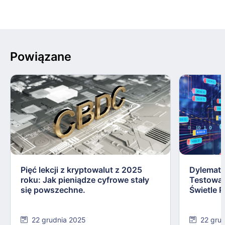
Powiązane
Pięć lekcji z kryptowalut z 2025
Dylemat 
roku: Jak pieniądze cyfrowe stały
Testowa
się powszechne.
Świetle P
22 grudnia 2025
22 gru