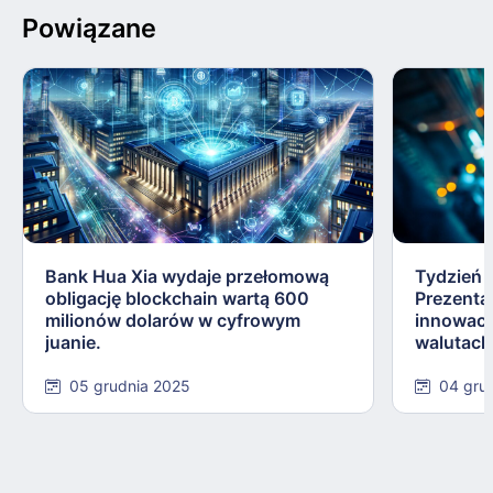
Powiązane
Bank Hua Xia wydaje przełomową
Tydzień 
obligację blockchain wartą 600
Prezentac
milionów dolarów w cyfrowym
innowacj
juanie.
walutac
05 grudnia 2025
04 gru