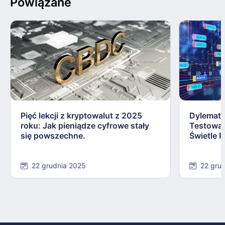
Powiązane
Pięć lekcji z kryptowalut z 2025
Dylemat 
roku: Jak pieniądze cyfrowe stały
Testowa
się powszechne.
Świetle P
22 grudnia 2025
22 gru