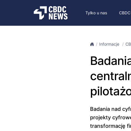
Tylko u nas
CBDC
Informacje
CB
Badania
central
pilotaż
Badania nad cyf
projekty cyfrowe
transformację f