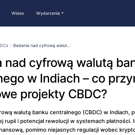
Wideo
Wydarzenia
DCs
Badania nad cyfrową walut...
 nad cyfrową walutą ba
nego w Indiach – co przy
owe projekty CBDC?
rową walutą banku centralnego (CBDC) w Indiach, p
j rupii i potencjał rewolucji w systemach płatności. 
inansową, pomimo niejasnych regulacji wobec krypt