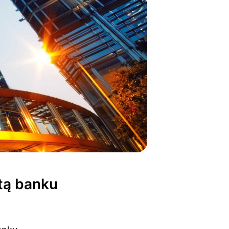
tą banku