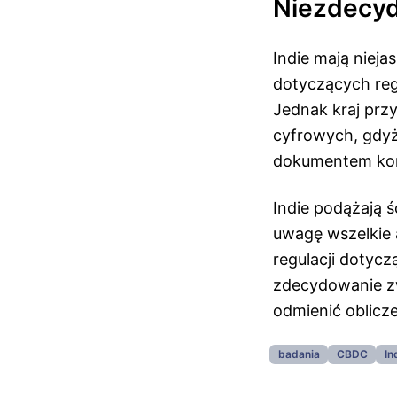
Niezdecyd
Indie mają nieja
dotyczących reg
Jednak kraj prz
cyfrowych, gdy
dokumentem kons
Indie podążają ś
uwagę wszelkie 
regulacji dotyc
zdecydowanie zw
odmienić oblicze
badania
CBDC
In