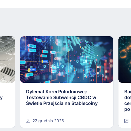
Dylemat Korei Południowej:
Ba
ły
Testowanie Subwencji CBDC w
do
Świetle Przejścia na Stablecoiny
ce
po
22 grudnia 2025