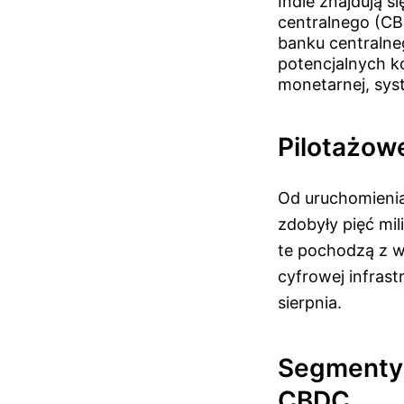
Indie znajdują 
centralnego (CBD
banku centralneg
potencjalnych k
monetarnej, sys
Pilotażowe
Od uruchomienia
zdobyły pięć mi
te pochodzą z w
cyfrowej infrast
sierpnia.
Segmenty 
CBDC