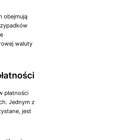
ch obejmują
przypadków
że
frowej waluty
łatności
 płatności
ach. Jednym z
stane, jest