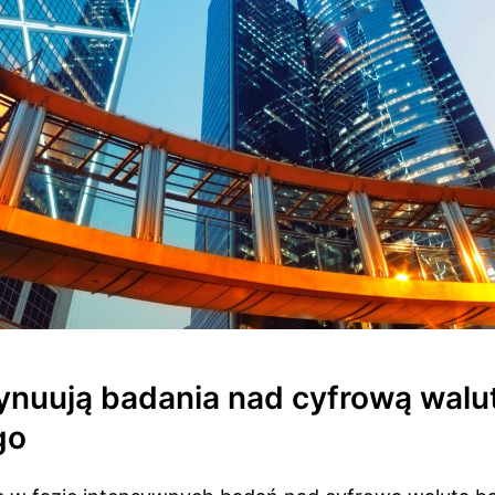
tynuują badania nad cyfrową walu
go