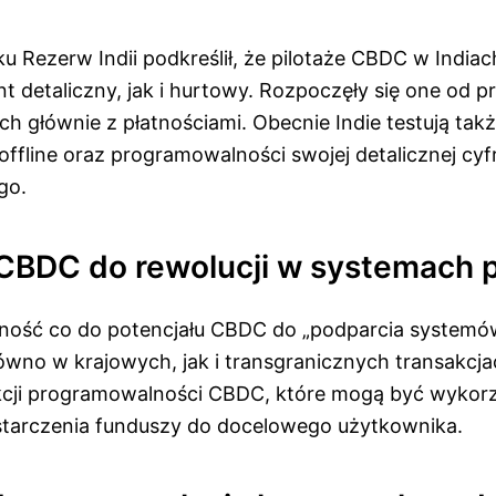
u Rezerw Indii podkreślił, że pilotaże CBDC w India
 detaliczny, jak i hurtowy. Rozpoczęły się one od 
h głównie z płatnościami. Obecnie Indie testują tak
offline oraz programowalności swojej detalicznej cy
go.
 CBDC do rewolucji w systemach p
ność co do potencjału CBDC do „podparcia systemów
równo w krajowych, jak i transgranicznych transakcj
cji programowalności CBDC, które mogą być wykorzy
tarczenia funduszy do docelowego użytkownika.