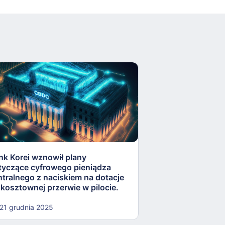
nk Korei wznowił plany
ECB przyspiesza
tyczące cyfrowego pieniądza
cyfrowej waluty w
ntralnego z naciskiem na dotacje
wzmocnienia suw
 kosztownej przerwie w pilocie.
finansowej w Eur
21 grudnia 2025
19 grudnia 2025