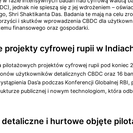
się w fazie intensywnych badań nad cyfrową walutą b
C), jednak nie spieszą się z jej wdrożeniem – oświa
o, Shri Shaktikanta Das. Badania te mają na celu zr
orzyści i skutków wprowadzenia CBDC dla użytkowni
temu finansowego oraz gospodarki.
 projekty cyfrowej rupii w Indiac
 pilotażowych projektów cyfrowej rupii pod koniec 2
lionów użytkowników detalicznych CBDC oraz 16 ba
ystąpienia Das’a podczas Konferencji Globalnej RBI,
rukturze publicznej i nowym technologiom, która odb
detaliczne i hurtowe objęte pilo