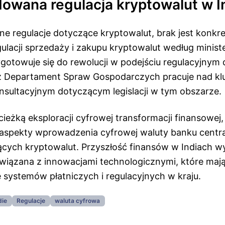
owana regulacja kryptowalut w I
sne regulacje dotyczące kryptowalut, brak jest konk
ulacji sprzedaży i zakupu kryptowalut według minist
ygotowuje się do rewolucji w podejściu regulacyjny
ż Departament Spraw Gospodarczych pracuje nad k
ultacyjnym dotyczącym legislacji w tym obszarze.
cieżką eksploracji cyfrowej transformacji finansowej,
aspekty wprowadzenia cyfrowej waluty banku centr
zących kryptowalut. Przyszłość finansów w Indiach wy
iązana z innowacjami technologicznymi, które mają
 systemów płatniczych i regulacyjnych w kraju.
die
Regulacje
waluta cyfrowa