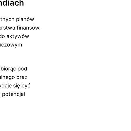
ndiach
retnych planów
erstwa finansów.
m do aktywów
luczowym
 biorąc pod
alnego oraz
daje się być
 potencjał