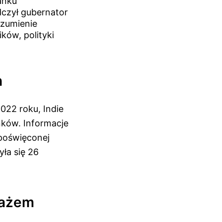
anku
dczył gubernator
ozumienie
ków, polityki
h
022 roku, Indie
nków. Informacje
 poświęconej
yła się 26
tażem