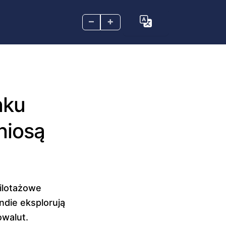
–
+
nku
niosą
ilotażowe
Indie eksplorują
owalut.