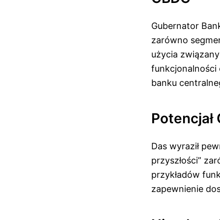
Gubernator Bank
zarówno segment
użycia związanyc
funkcjonalności 
banku centralne
Potencjał
Das wyraził pew
przyszłości” za
przykładów funk
zapewnienie dos